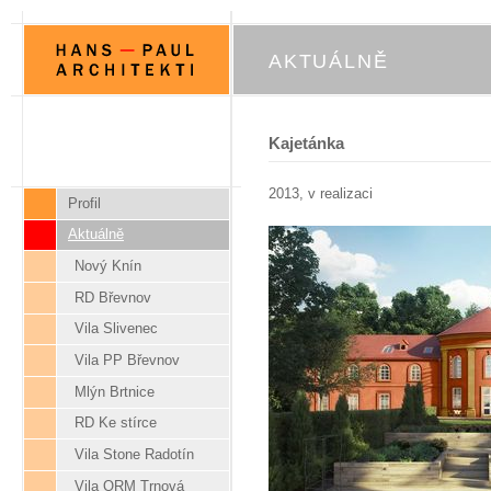
AKTUÁLNĚ
Kajetánka
2013, v realizaci
Profil
Aktuálně
Nový Knín
RD Břevnov
Vila Slivenec
Vila PP Břevnov
Mlýn Brtnice
RD Ke stírce
Vila Stone Radotín
Vila ORM Trnová