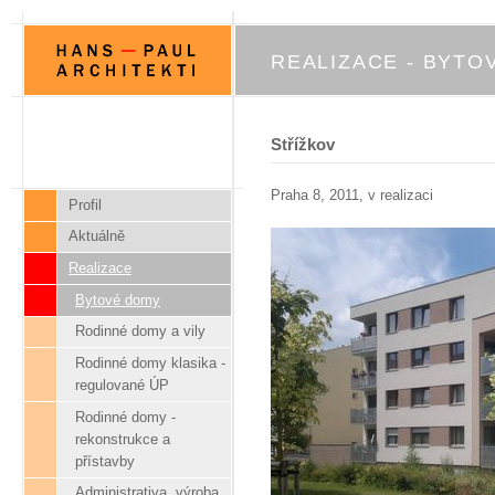
REALIZACE - BYTO
Střížkov
Praha 8, 2011, v realizaci
Profil
Aktuálně
Realizace
Bytové domy
Rodinné domy a vily
Rodinné domy klasika -
regulované ÚP
Rodinné domy -
rekonstrukce a
přístavby
Administrativa, výroba,